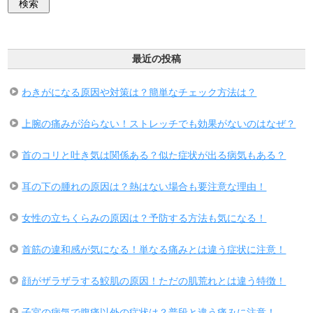
最近の投稿
わきがになる原因や対策は？簡単なチェック方法は？
上腕の痛みが治らない！ストレッチでも効果がないのはなぜ？
首のコリと吐き気は関係ある？似た症状が出る病気もある？
耳の下の腫れの原因は？熱はない場合も要注意な理由！
女性の立ちくらみの原因は？予防する方法も気になる！
首筋の違和感が気になる！単なる痛みとは違う症状に注意！
顔がザラザラする鮫肌の原因！ただの肌荒れとは違う特徴！
子宮の病気で腹痛以外の症状は？普段と違う痛みに注意！