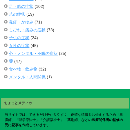
足・脚の症状
(102)
爪の症状
(19)
発疹・かゆみ
(71)
しびれ・痛みの症状
(73)
子供の症状
(24)
女性の症状
(45)
心・メンタル・不眠の症状
(25)
薬
(47)
食べ物・飲み物
(32)
メンタル・人間関係
(1)
ちょっとメディカ
当サイトでは、できるだけ分かりやすく、正確な情報をお伝えするため「看
護師」「理学療法士」「介護福祉士」「薬剤師」などの
医療関係者の監修の
元に記事を作成しています。