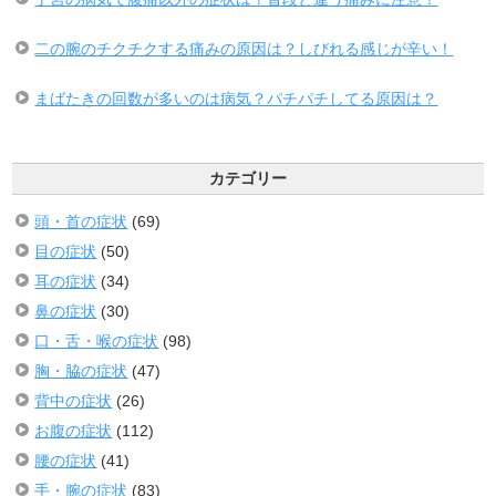
二の腕のチクチクする痛みの原因は？しびれる感じが辛い！
まばたきの回数が多いのは病気？パチパチしてる原因は？
カテゴリー
頭・首の症状
(69)
目の症状
(50)
耳の症状
(34)
鼻の症状
(30)
口・舌・喉の症状
(98)
胸・脇の症状
(47)
背中の症状
(26)
お腹の症状
(112)
腰の症状
(41)
手・腕の症状
(83)