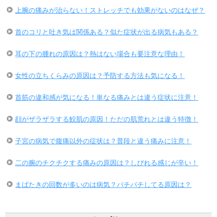
上腕の痛みが治らない！ストレッチでも効果がないのはなぜ？
首のコリと吐き気は関係ある？似た症状が出る病気もある？
耳の下の腫れの原因は？熱はない場合も要注意な理由！
女性の立ちくらみの原因は？予防する方法も気になる！
首筋の違和感が気になる！単なる痛みとは違う症状に注意！
顔がザラザラする鮫肌の原因！ただの肌荒れとは違う特徴！
子宮の病気で腹痛以外の症状は？普段と違う痛みに注意！
二の腕のチクチクする痛みの原因は？しびれる感じが辛い！
まばたきの回数が多いのは病気？パチパチしてる原因は？