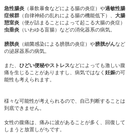
急性腸炎
（暴飲暴食などによる腸の炎症）や
過敏性腸
症候群
（自律神経の乱れによる腸の機能低下）、
大腸
憩室炎
（便が詰まることによって起こる大腸の炎症）
虫垂炎
（いわゆる盲腸）などの消化器系の病気。
膀胱炎
（細菌感染による膀胱の炎症）や
膀胱がん
など
の泌尿器系の病気。
また、
ひどい便秘やストレス
などによっても激しい腹
痛を生じることがありますし、病気ではなく
妊娠
の可
能性も考えられます。
様々な可能性が考えられるので、自己判断することは
到底できません。
女性の腹痛は、痛みに波があることが多く、回復して
しまうと放置しがちです。