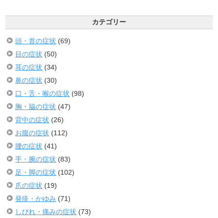
カテゴリー
頭・首の症状
(69)
目の症状
(50)
耳の症状
(34)
鼻の症状
(30)
口・舌・喉の症状
(98)
胸・脇の症状
(47)
背中の症状
(26)
お腹の症状
(112)
腰の症状
(41)
手・腕の症状
(83)
足・脚の症状
(102)
爪の症状
(19)
発疹・かゆみ
(71)
しびれ・痛みの症状
(73)