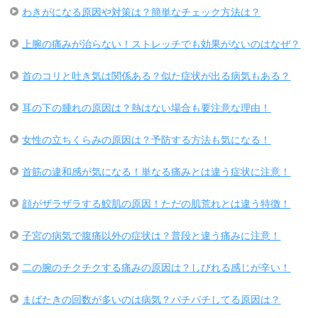
わきがになる原因や対策は？簡単なチェック方法は？
上腕の痛みが治らない！ストレッチでも効果がないのはなぜ？
首のコリと吐き気は関係ある？似た症状が出る病気もある？
耳の下の腫れの原因は？熱はない場合も要注意な理由！
女性の立ちくらみの原因は？予防する方法も気になる！
首筋の違和感が気になる！単なる痛みとは違う症状に注意！
顔がザラザラする鮫肌の原因！ただの肌荒れとは違う特徴！
子宮の病気で腹痛以外の症状は？普段と違う痛みに注意！
二の腕のチクチクする痛みの原因は？しびれる感じが辛い！
まばたきの回数が多いのは病気？パチパチしてる原因は？