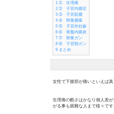
1
➀ 生理痛
2
➁ 子宮内膜症
3
➂ 子宮筋腫
4
➃ 卵巣腫瘍
5
➄ 子宮外妊娠
6
➅ 骨盤内膜炎
7
➆ 卵巣ガン
8
➇ 子宮頸ガン
9
まとめ
女性で下腹部が痛いといえば真
生理痛の酷さはかなり個人差が
がる事も困難な人まで様々です