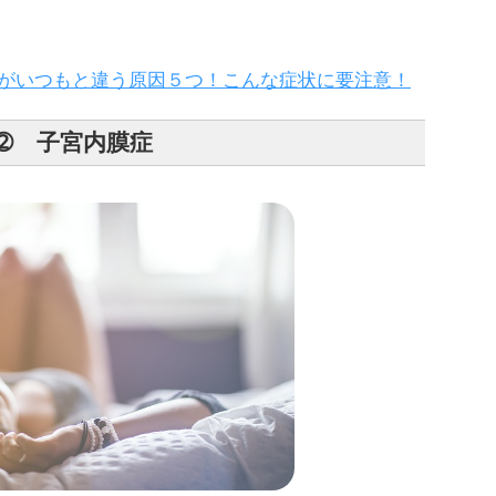
がいつもと違う原因５つ！こんな症状に要注意！
➁ 子宮内膜症