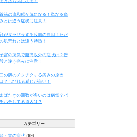
る方法も気になる！
首筋の違和感が気になる！単なる痛
みとは違う症状に注意！
顔がザラザラする鮫肌の原因！ただ
の肌荒れとは違う特徴！
子宮の病気で腹痛以外の症状は？普
段と違う痛みに注意！
二の腕のチクチクする痛みの原因
は？しびれる感じが辛い！
まばたきの回数が多いのは病気？パ
チパチしてる原因は？
カテゴリー
頭・首の症状
(69)