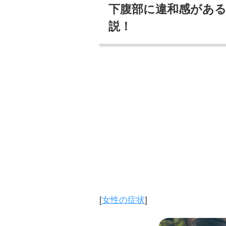
下腹部に違和感があ
説！
[
女性の症状
]