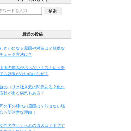
最近の投稿
わきがになる原因や対策は？簡単な
チェック方法は？
上腕の痛みが治らない！ストレッチ
でも効果がないのはなぜ？
首のコリと吐き気は関係ある？似た
症状が出る病気もある？
耳の下の腫れの原因は？熱はない場
合も要注意な理由！
女性の立ちくらみの原因は？予防す