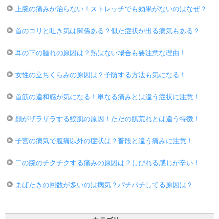
上腕の痛みが治らない！ストレッチでも効果がないのはなぜ？
首のコリと吐き気は関係ある？似た症状が出る病気もある？
耳の下の腫れの原因は？熱はない場合も要注意な理由！
女性の立ちくらみの原因は？予防する方法も気になる！
首筋の違和感が気になる！単なる痛みとは違う症状に注意！
顔がザラザラする鮫肌の原因！ただの肌荒れとは違う特徴！
子宮の病気で腹痛以外の症状は？普段と違う痛みに注意！
二の腕のチクチクする痛みの原因は？しびれる感じが辛い！
まばたきの回数が多いのは病気？パチパチしてる原因は？