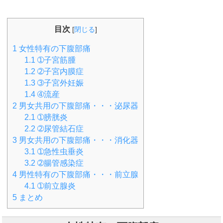
目次
[
閉じる
]
1
女性特有の下腹部痛
1.1
➀子宮筋腫
1.2
➁子宮内膜症
1.3
➂子宮外妊娠
1.4
➃流産
2
男女共用の下腹部痛・・・泌尿器
2.1
➀膀胱炎
2.2
➁尿管結石症
3
男女共用の下腹部痛・・・消化器
3.1
➀急性虫垂炎
3.2
➁腸管感染症
4
男性特有の下腹部痛・・・前立腺
4.1
➀前立腺炎
5
まとめ