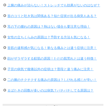
上腕の痛みが治らない！ストレッチでも効果がないのはなぜ？
首のコリと吐き気は関係ある？似た症状が出る病気もある？
耳の下の腫れの原因は？熱はない場合も要注意な理由！
女性の立ちくらみの原因は？予防する方法も気になる！
首筋の違和感が気になる！単なる痛みとは違う症状に注意！
顔がザラザラする鮫肌の原因！ただの肌荒れとは違う特徴！
子宮の病気で腹痛以外の症状は？普段と違う痛みに注意！
二の腕のチクチクする痛みの原因は？しびれる感じが辛い！
まばたきの回数が多いのは病気？パチパチしてる原因は？