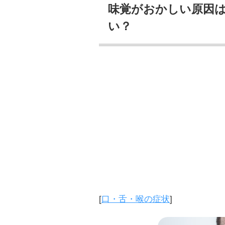
味覚がおかしい原因
い？
[
口・舌・喉の症状
]