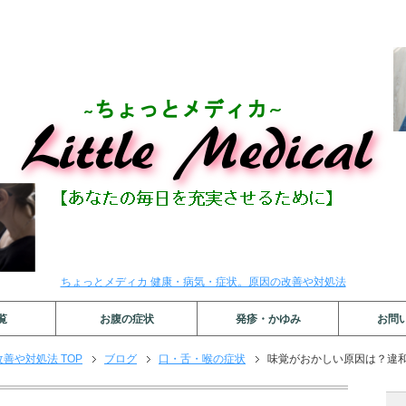
ちょっとメディカ 健康・病気・症状。原因の改善や対処法
覧
お腹の症状
発疹・かゆみ
お問
善や対処法 TOP
ブログ
口・舌・喉の症状
味覚がおかしい原因は？違