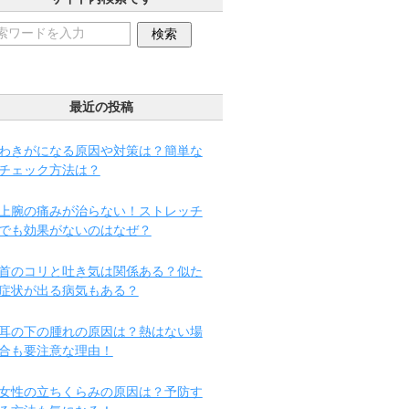
最近の投稿
わきがになる原因や対策は？簡単な
チェック方法は？
上腕の痛みが治らない！ストレッチ
でも効果がないのはなぜ？
首のコリと吐き気は関係ある？似た
症状が出る病気もある？
耳の下の腫れの原因は？熱はない場
合も要注意な理由！
女性の立ちくらみの原因は？予防す