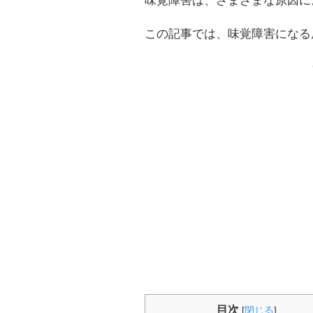
味覚障害は、さまざまな原因に
この記事では、味覚障害になる
目次
[
閉じる
]