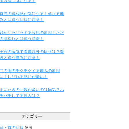
る方法も気になる！
首筋の違和感が気になる！単なる痛
みとは違う症状に注意！
顔がザラザラする鮫肌の原因！ただ
の肌荒れとは違う特徴！
子宮の病気で腹痛以外の症状は？普
段と違う痛みに注意！
二の腕のチクチクする痛みの原因
は？しびれる感じが辛い！
まばたきの回数が多いのは病気？パ
チパチしてる原因は？
カテゴリー
頭・首の症状
(69)