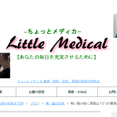
ちょっとメディカ 健康・病気・症状。原因の改善や対処法
覧
お腹の症状
発疹・かゆみ
お問
善や対処法 TOP
ブログ
胸・脇の症状
軽い咳が続く原因は？2つの重篤