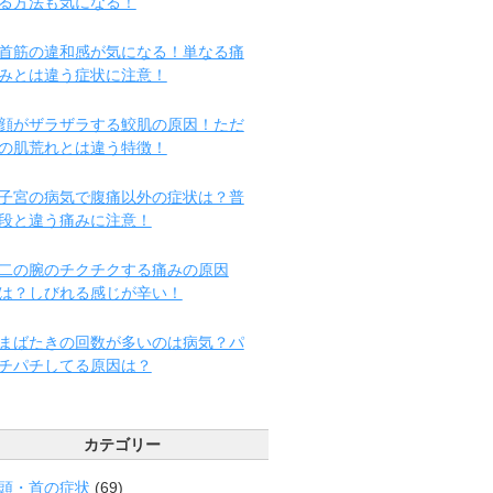
る方法も気になる！
首筋の違和感が気になる！単なる痛
みとは違う症状に注意！
顔がザラザラする鮫肌の原因！ただ
の肌荒れとは違う特徴！
子宮の病気で腹痛以外の症状は？普
段と違う痛みに注意！
二の腕のチクチクする痛みの原因
は？しびれる感じが辛い！
まばたきの回数が多いのは病気？パ
チパチしてる原因は？
カテゴリー
頭・首の症状
(69)