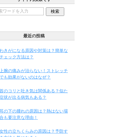
最近の投稿
わきがになる原因や対策は？簡単な
チェック方法は？
上腕の痛みが治らない！ストレッチ
でも効果がないのはなぜ？
首のコリと吐き気は関係ある？似た
症状が出る病気もある？
耳の下の腫れの原因は？熱はない場
合も要注意な理由！
女性の立ちくらみの原因は？予防す