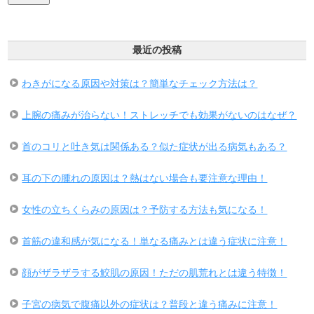
最近の投稿
わきがになる原因や対策は？簡単なチェック方法は？
上腕の痛みが治らない！ストレッチでも効果がないのはなぜ？
首のコリと吐き気は関係ある？似た症状が出る病気もある？
耳の下の腫れの原因は？熱はない場合も要注意な理由！
女性の立ちくらみの原因は？予防する方法も気になる！
首筋の違和感が気になる！単なる痛みとは違う症状に注意！
顔がザラザラする鮫肌の原因！ただの肌荒れとは違う特徴！
子宮の病気で腹痛以外の症状は？普段と違う痛みに注意！