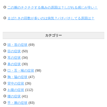
二の腕のチクチクする痛みの原因は？しびれる感じが辛い！
まばたきの回数が多いのは病気？パチパチしてる原因は？
カテゴリー
頭・首の症状
(69)
目の症状
(50)
耳の症状
(34)
鼻の症状
(30)
口・舌・喉の症状
(98)
胸・脇の症状
(47)
背中の症状
(26)
お腹の症状
(112)
腰の症状
(41)
手・腕の症状
(83)