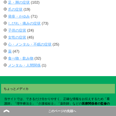
足・脚の症状
(102)
爪の症状
(19)
発疹・かゆみ
(71)
しびれ・痛みの症状
(73)
子供の症状
(24)
女性の症状
(45)
心・メンタル・不眠の症状
(25)
薬
(47)
食べ物・飲み物
(32)
メンタル・人間関係
(1)
ちょっとメディカ
当サイトでは、できるだけ分かりやすく、正確な情報をお伝えするため「看
護師」「理学療法士」「介護福祉士」「薬剤師」などの
医療関係者の監修の
元に記事を作成しています。
このページの先頭へ