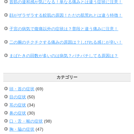
首筋の違和感が気になる！単なる痛みとは違う症状に注意！
顔がザラザラする鮫肌の原因！ただの肌荒れとは違う特徴！
子宮の病気で腹痛以外の症状は？普段と違う痛みに注意！
二の腕のチクチクする痛みの原因は？しびれる感じが辛い！
まばたきの回数が多いのは病気？パチパチしてる原因は？
カテゴリー
頭・首の症状
(69)
目の症状
(50)
耳の症状
(34)
鼻の症状
(30)
口・舌・喉の症状
(98)
胸・脇の症状
(47)