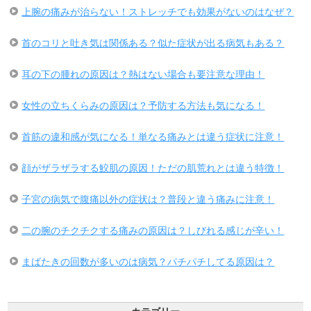
上腕の痛みが治らない！ストレッチでも効果がないのはなぜ？
首のコリと吐き気は関係ある？似た症状が出る病気もある？
耳の下の腫れの原因は？熱はない場合も要注意な理由！
女性の立ちくらみの原因は？予防する方法も気になる！
首筋の違和感が気になる！単なる痛みとは違う症状に注意！
顔がザラザラする鮫肌の原因！ただの肌荒れとは違う特徴！
子宮の病気で腹痛以外の症状は？普段と違う痛みに注意！
二の腕のチクチクする痛みの原因は？しびれる感じが辛い！
まばたきの回数が多いのは病気？パチパチしてる原因は？