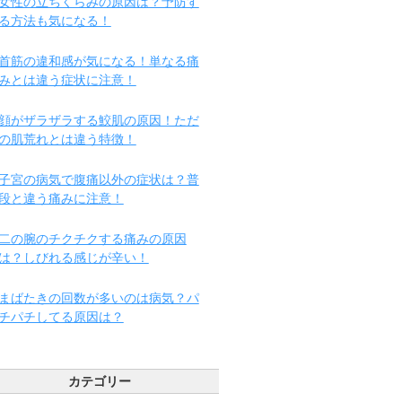
女性の立ちくらみの原因は？予防す
る方法も気になる！
首筋の違和感が気になる！単なる痛
みとは違う症状に注意！
顔がザラザラする鮫肌の原因！ただ
の肌荒れとは違う特徴！
子宮の病気で腹痛以外の症状は？普
段と違う痛みに注意！
二の腕のチクチクする痛みの原因
は？しびれる感じが辛い！
まばたきの回数が多いのは病気？パ
チパチしてる原因は？
カテゴリー