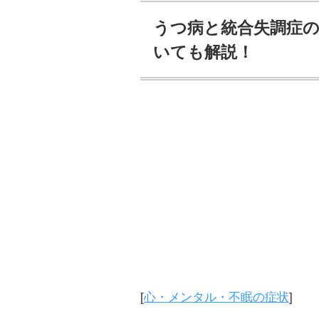
うつ病と統合失調症
いても解説！
[
心・メンタル・不眠の症状
]