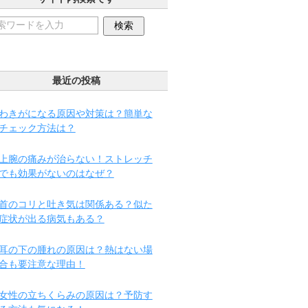
最近の投稿
わきがになる原因や対策は？簡単な
チェック方法は？
上腕の痛みが治らない！ストレッチ
でも効果がないのはなぜ？
首のコリと吐き気は関係ある？似た
症状が出る病気もある？
耳の下の腫れの原因は？熱はない場
合も要注意な理由！
女性の立ちくらみの原因は？予防す