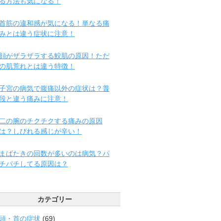
る方法も気になる！
首筋の違和感が気になる！単なる痛
みとは違う症状に注意！
顔がザラザラする鮫肌の原因！ただ
の肌荒れとは違う特徴！
子宮の病気で腹痛以外の症状は？普
段と違う痛みに注意！
二の腕のチクチクする痛みの原因
は？しびれる感じが辛い！
まばたきの回数が多いのは病気？パ
チパチしてる原因は？
カテゴリー
頭・首の症状
(69)