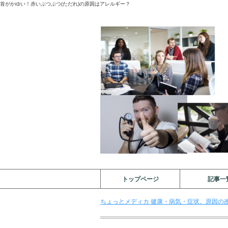
首がかゆい！赤いぶつぶつ(ただれ)の原因はアレルギー？
トップページ
記事一
ちょっとメディカ 健康・病気・症状。原因の改