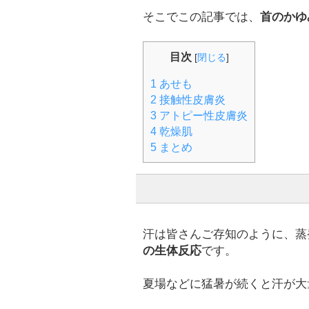
そこでこの記事では、
首のかゆ
目次
[
閉じる
]
1
あせも
2
接触性皮膚炎
3
アトピー性皮膚炎
4
乾燥肌
5
まとめ
汗は皆さんご存知のように、蒸
の生体反応
です。
夏場などに猛暑が続くと汗が大