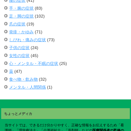
腰の症状
(41)
手・腕の症状
(83)
足・脚の症状
(102)
爪の症状
(19)
発疹・かゆみ
(71)
しびれ・痛みの症状
(73)
子供の症状
(24)
女性の症状
(45)
心・メンタル・不眠の症状
(25)
薬
(47)
食べ物・飲み物
(32)
メンタル・人間関係
(1)
ちょっとメディカ
当サイトでは、できるだけ分かりやすく、正確な情報をお伝えするため「看
護師」「理学療法士」「介護福祉士」「薬剤師」などの
医療関係者の監修の