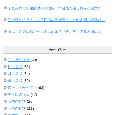
子宮の病気で腹痛以外の症状は？普段と違う痛みに注意！
二の腕のチクチクする痛みの原因は？しびれる感じが辛い！
まばたきの回数が多いのは病気？パチパチしてる原因は？
カテゴリー
頭・首の症状
(69)
目の症状
(50)
耳の症状
(34)
鼻の症状
(30)
口・舌・喉の症状
(98)
胸・脇の症状
(47)
背中の症状
(26)
お腹の症状
(112)