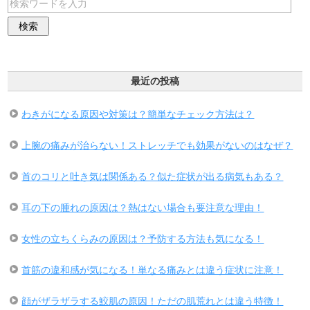
最近の投稿
わきがになる原因や対策は？簡単なチェック方法は？
上腕の痛みが治らない！ストレッチでも効果がないのはなぜ？
首のコリと吐き気は関係ある？似た症状が出る病気もある？
耳の下の腫れの原因は？熱はない場合も要注意な理由！
女性の立ちくらみの原因は？予防する方法も気になる！
首筋の違和感が気になる！単なる痛みとは違う症状に注意！
顔がザラザラする鮫肌の原因！ただの肌荒れとは違う特徴！