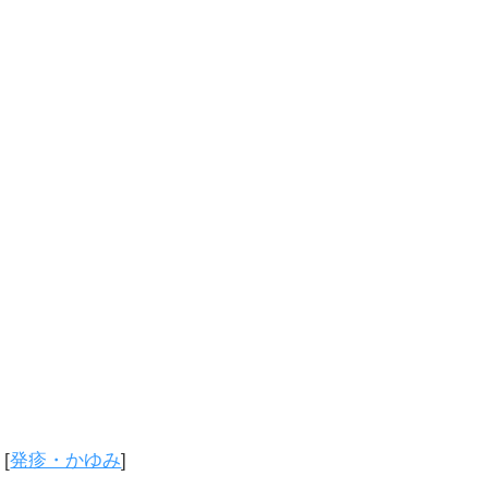
[
発疹・かゆみ
]