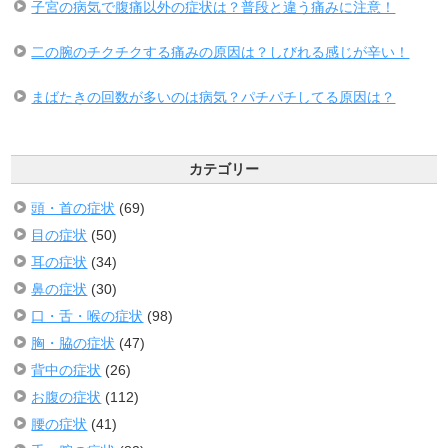
子宮の病気で腹痛以外の症状は？普段と違う痛みに注意！
二の腕のチクチクする痛みの原因は？しびれる感じが辛い！
まばたきの回数が多いのは病気？パチパチしてる原因は？
カテゴリー
頭・首の症状
(69)
目の症状
(50)
耳の症状
(34)
鼻の症状
(30)
口・舌・喉の症状
(98)
胸・脇の症状
(47)
背中の症状
(26)
お腹の症状
(112)
腰の症状
(41)