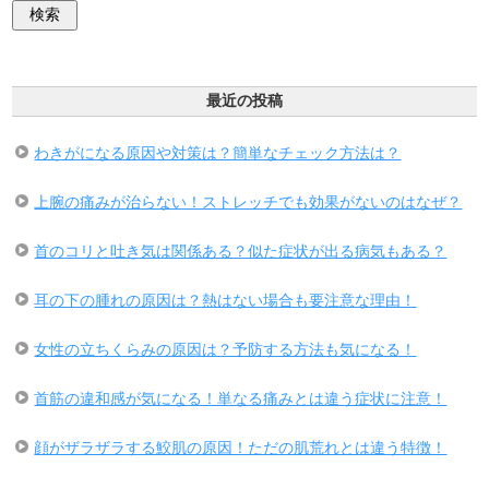
最近の投稿
わきがになる原因や対策は？簡単なチェック方法は？
上腕の痛みが治らない！ストレッチでも効果がないのはなぜ？
首のコリと吐き気は関係ある？似た症状が出る病気もある？
耳の下の腫れの原因は？熱はない場合も要注意な理由！
女性の立ちくらみの原因は？予防する方法も気になる！
首筋の違和感が気になる！単なる痛みとは違う症状に注意！
顔がザラザラする鮫肌の原因！ただの肌荒れとは違う特徴！