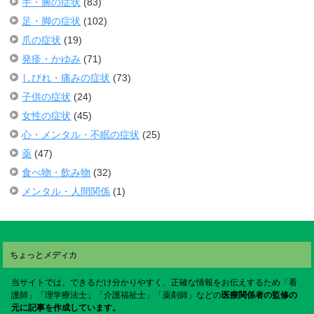
手・腕の症状
(83)
足・脚の症状
(102)
爪の症状
(19)
発疹・かゆみ
(71)
しびれ・痛みの症状
(73)
子供の症状
(24)
女性の症状
(45)
心・メンタル・不眠の症状
(25)
薬
(47)
食べ物・飲み物
(32)
メンタル・人間関係
(1)
ちょっとメディカ
当サイトでは、できるだけ分かりやすく、正確な情報をお伝えするため「看
護師」「理学療法士」「介護福祉士」「薬剤師」などの
医療関係者の監修の
元に記事を作成しています。