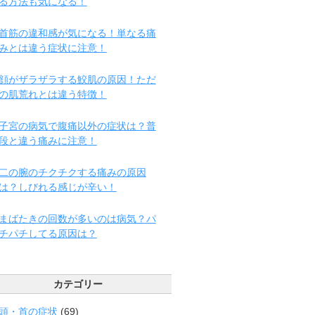
る方法も気になる！
首筋の違和感が気になる！単なる痛
みとは違う症状に注意！
顔がザラザラする鮫肌の原因！ただ
の肌荒れとは違う特徴！
子宮の病気で腹痛以外の症状は？普
段と違う痛みに注意！
二の腕のチクチクする痛みの原因
は？しびれる感じが辛い！
まばたきの回数が多いのは病気？パ
チパチしてる原因は？
カテゴリー
頭・首の症状
(69)