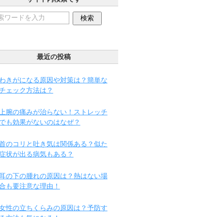
最近の投稿
わきがになる原因や対策は？簡単な
チェック方法は？
上腕の痛みが治らない！ストレッチ
でも効果がないのはなぜ？
首のコリと吐き気は関係ある？似た
症状が出る病気もある？
耳の下の腫れの原因は？熱はない場
合も要注意な理由！
女性の立ちくらみの原因は？予防す