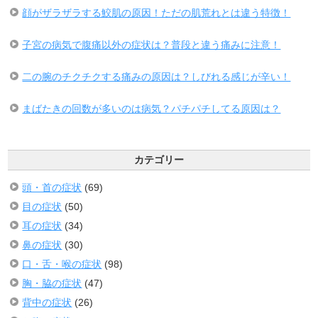
顔がザラザラする鮫肌の原因！ただの肌荒れとは違う特徴！
子宮の病気で腹痛以外の症状は？普段と違う痛みに注意！
二の腕のチクチクする痛みの原因は？しびれる感じが辛い！
まばたきの回数が多いのは病気？パチパチしてる原因は？
カテゴリー
頭・首の症状
(69)
目の症状
(50)
耳の症状
(34)
鼻の症状
(30)
口・舌・喉の症状
(98)
胸・脇の症状
(47)
背中の症状
(26)