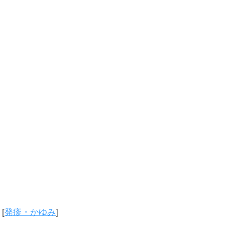
[
発疹・かゆみ
]