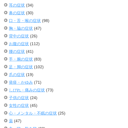
耳の症状
(34)
鼻の症状
(30)
口・舌・喉の症状
(98)
胸・脇の症状
(47)
背中の症状
(26)
お腹の症状
(112)
腰の症状
(41)
手・腕の症状
(83)
足・脚の症状
(102)
爪の症状
(19)
発疹・かゆみ
(71)
しびれ・痛みの症状
(73)
子供の症状
(24)
女性の症状
(45)
心・メンタル・不眠の症状
(25)
薬
(47)