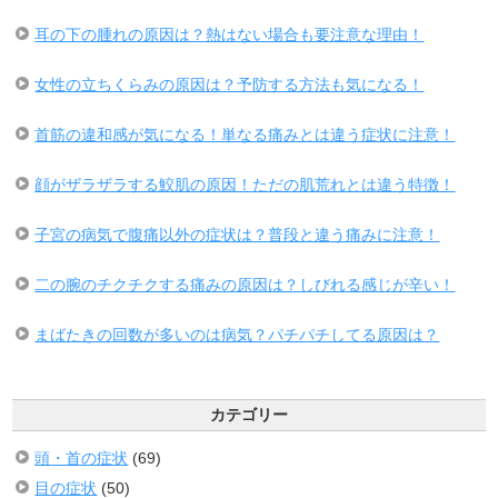
耳の下の腫れの原因は？熱はない場合も要注意な理由！
女性の立ちくらみの原因は？予防する方法も気になる！
首筋の違和感が気になる！単なる痛みとは違う症状に注意！
顔がザラザラする鮫肌の原因！ただの肌荒れとは違う特徴！
子宮の病気で腹痛以外の症状は？普段と違う痛みに注意！
二の腕のチクチクする痛みの原因は？しびれる感じが辛い！
まばたきの回数が多いのは病気？パチパチしてる原因は？
カテゴリー
頭・首の症状
(69)
目の症状
(50)