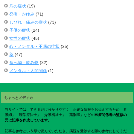
爪の症状
(19)
発疹・かゆみ
(71)
しびれ・痛みの症状
(73)
子供の症状
(24)
女性の症状
(45)
心・メンタル・不眠の症状
(25)
薬
(47)
食べ物・飲み物
(32)
メンタル・人間関係
(1)
ちょっとメディカ
当サイトでは、できるだけ分かりやすく、正確な情報をお伝えするため「看
護師」「理学療法士」「介護福祉士」「薬剤師」などの
医療関係者の監修の
元に記事を作成しています。
記事を参考という形で読んでいただき、病院を受診する際の参考にしてくだ