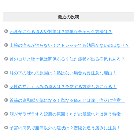
最近の投稿
わきがになる原因や対策は？簡単なチェック方法は？
上腕の痛みが治らない！ストレッチでも効果がないのはなぜ？
首のコリと吐き気は関係ある？似た症状が出る病気もある？
耳の下の腫れの原因は？熱はない場合も要注意な理由！
女性の立ちくらみの原因は？予防する方法も気になる！
首筋の違和感が気になる！単なる痛みとは違う症状に注意！
顔がザラザラする鮫肌の原因！ただの肌荒れとは違う特徴！
子宮の病気で腹痛以外の症状は？普段と違う痛みに注意！