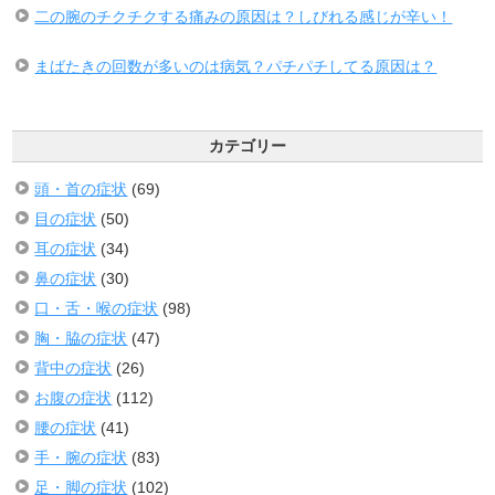
二の腕のチクチクする痛みの原因は？しびれる感じが辛い！
まばたきの回数が多いのは病気？パチパチしてる原因は？
カテゴリー
頭・首の症状
(69)
目の症状
(50)
耳の症状
(34)
鼻の症状
(30)
口・舌・喉の症状
(98)
胸・脇の症状
(47)
背中の症状
(26)
お腹の症状
(112)
腰の症状
(41)
手・腕の症状
(83)
足・脚の症状
(102)