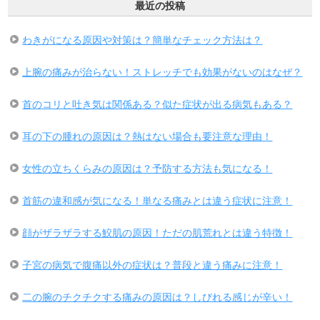
最近の投稿
わきがになる原因や対策は？簡単なチェック方法は？
上腕の痛みが治らない！ストレッチでも効果がないのはなぜ？
首のコリと吐き気は関係ある？似た症状が出る病気もある？
耳の下の腫れの原因は？熱はない場合も要注意な理由！
女性の立ちくらみの原因は？予防する方法も気になる！
首筋の違和感が気になる！単なる痛みとは違う症状に注意！
顔がザラザラする鮫肌の原因！ただの肌荒れとは違う特徴！
子宮の病気で腹痛以外の症状は？普段と違う痛みに注意！
二の腕のチクチクする痛みの原因は？しびれる感じが辛い！