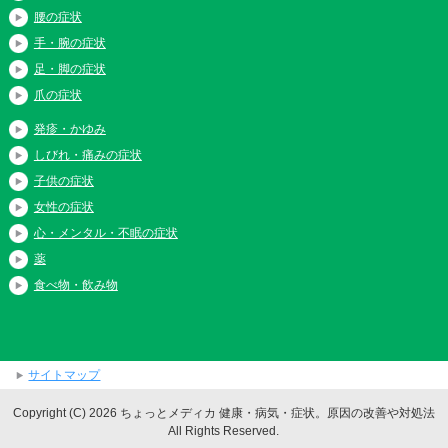
腰の症状
手・腕の症状
足・脚の症状
爪の症状
発疹・かゆみ
しびれ・痛みの症状
子供の症状
女性の症状
心・メンタル・不眠の症状
薬
食べ物・飲み物
サイトマップ
Copyright (C) 2026 ちょっとメディカ 健康・病気・症状。原因の改善や対処法
All Rights Reserved.