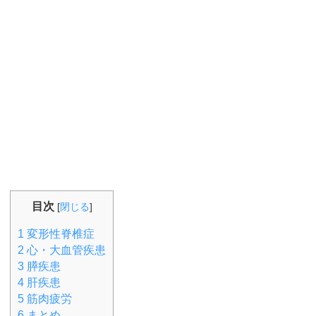
目次
[
閉じる
]
1
変形性脊椎症
2
心・大血管疾患
3
膵疾患
4
肝疾患
5
筋肉疲労
6
まとめ