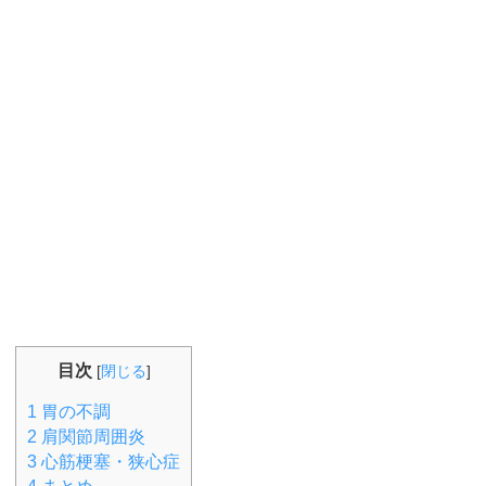
目次
[
閉じる
]
1
胃の不調
2
肩関節周囲炎
3
心筋梗塞・狭心症