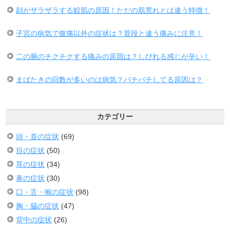
顔がザラザラする鮫肌の原因！ただの肌荒れとは違う特徴！
子宮の病気で腹痛以外の症状は？普段と違う痛みに注意！
二の腕のチクチクする痛みの原因は？しびれる感じが辛い！
まばたきの回数が多いのは病気？パチパチしてる原因は？
カテゴリー
頭・首の症状
(69)
目の症状
(50)
耳の症状
(34)
鼻の症状
(30)
口・舌・喉の症状
(98)
胸・脇の症状
(47)
背中の症状
(26)