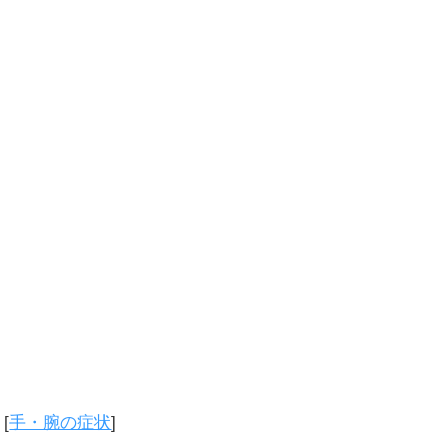
[
手・腕の症状
]