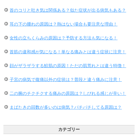
首のコリと吐き気は関係ある？似た症状が出る病気もある？
耳の下の腫れの原因は？熱はない場合も要注意な理由！
女性の立ちくらみの原因は？予防する方法も気になる！
首筋の違和感が気になる！単なる痛みとは違う症状に注意！
顔がザラザラする鮫肌の原因！ただの肌荒れとは違う特徴！
子宮の病気で腹痛以外の症状は？普段と違う痛みに注意！
二の腕のチクチクする痛みの原因は？しびれる感じが辛い！
まばたきの回数が多いのは病気？パチパチしてる原因は？
カテゴリー