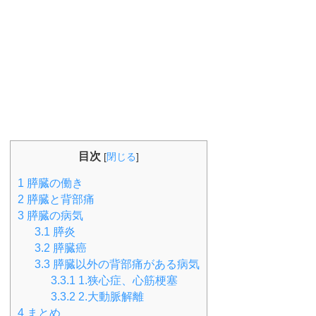
目次
[
閉じる
]
1
膵臓の働き
2
膵臓と背部痛
3
膵臓の病気
3.1
膵炎
3.2
膵臓癌
3.3
膵臓以外の背部痛がある病気
3.3.1
1.狭心症、心筋梗塞
3.3.2
2.大動脈解離
4
まとめ