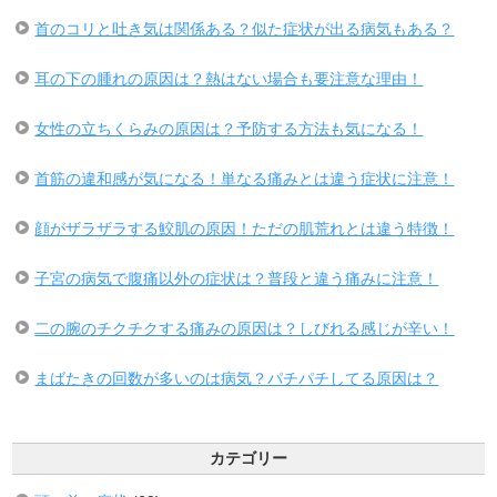
首のコリと吐き気は関係ある？似た症状が出る病気もある？
耳の下の腫れの原因は？熱はない場合も要注意な理由！
女性の立ちくらみの原因は？予防する方法も気になる！
首筋の違和感が気になる！単なる痛みとは違う症状に注意！
顔がザラザラする鮫肌の原因！ただの肌荒れとは違う特徴！
子宮の病気で腹痛以外の症状は？普段と違う痛みに注意！
二の腕のチクチクする痛みの原因は？しびれる感じが辛い！
まばたきの回数が多いのは病気？パチパチしてる原因は？
カテゴリー