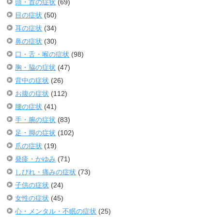
頭・首の症状
(69)
目の症状
(50)
耳の症状
(34)
鼻の症状
(30)
口・舌・喉の症状
(98)
胸・脇の症状
(47)
背中の症状
(26)
お腹の症状
(112)
腰の症状
(41)
手・腕の症状
(83)
足・脚の症状
(102)
爪の症状
(19)
発疹・かゆみ
(71)
しびれ・痛みの症状
(73)
子供の症状
(24)
女性の症状
(45)
心・メンタル・不眠の症状
(25)