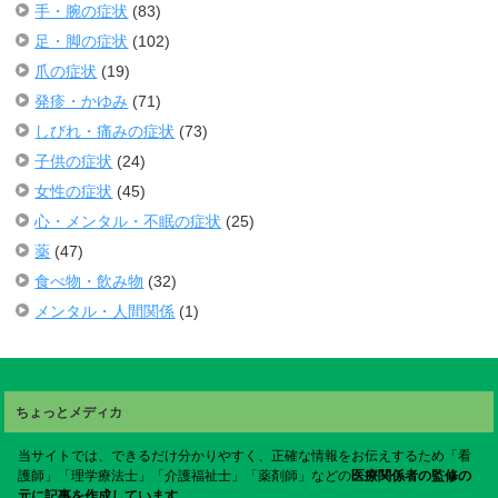
手・腕の症状
(83)
足・脚の症状
(102)
爪の症状
(19)
発疹・かゆみ
(71)
しびれ・痛みの症状
(73)
子供の症状
(24)
女性の症状
(45)
心・メンタル・不眠の症状
(25)
薬
(47)
食べ物・飲み物
(32)
メンタル・人間関係
(1)
ちょっとメディカ
当サイトでは、できるだけ分かりやすく、正確な情報をお伝えするため「看
護師」「理学療法士」「介護福祉士」「薬剤師」などの
医療関係者の監修の
元に記事を作成しています。