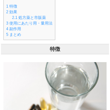
1
特徴
2
効果
2.1
処方薬と市販薬
3
使用にあたり用・量用法
4
副作用
5
まとめ
特徴