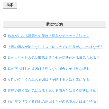
最近の投稿
わきがになる原因や対策は？簡単なチェック方法は？
上腕の痛みが治らない！ストレッチでも効果がないのはなぜ？
首のコリと吐き気は関係ある？似た症状が出る病気もある？
耳の下の腫れの原因は？熱はない場合も要注意な理由！
女性の立ちくらみの原因は？予防する方法も気になる！
首筋の違和感が気になる！単なる痛みとは違う症状に注意！
顔がザラザラする鮫肌の原因！ただの肌荒れとは違う特徴！