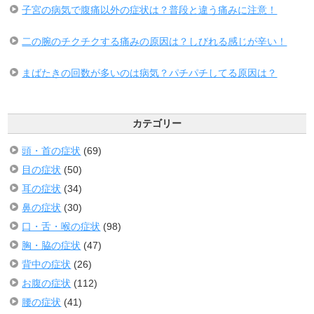
子宮の病気で腹痛以外の症状は？普段と違う痛みに注意！
二の腕のチクチクする痛みの原因は？しびれる感じが辛い！
まばたきの回数が多いのは病気？パチパチしてる原因は？
カテゴリー
頭・首の症状
(69)
目の症状
(50)
耳の症状
(34)
鼻の症状
(30)
口・舌・喉の症状
(98)
胸・脇の症状
(47)
背中の症状
(26)
お腹の症状
(112)
腰の症状
(41)