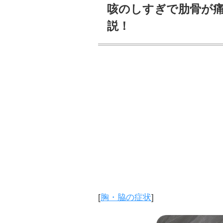
咳のしすぎで肋骨が痛
説！
[
胸・脇の症状
]