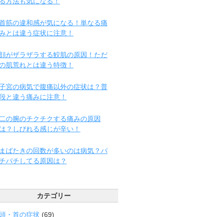
る方法も気になる！
首筋の違和感が気になる！単なる痛
みとは違う症状に注意！
顔がザラザラする鮫肌の原因！ただ
の肌荒れとは違う特徴！
子宮の病気で腹痛以外の症状は？普
段と違う痛みに注意！
二の腕のチクチクする痛みの原因
は？しびれる感じが辛い！
まばたきの回数が多いのは病気？パ
チパチしてる原因は？
カテゴリー
頭・首の症状
(69)