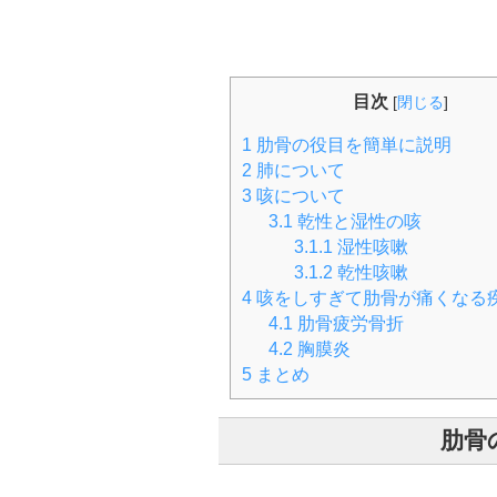
目次
[
閉じる
]
1
肋骨の役目を簡単に説明
2
肺について
3
咳について
3.1
乾性と湿性の咳
3.1.1
湿性咳嗽
3.1.2
乾性咳嗽
4
咳をしすぎて肋骨が痛くなる
4.1
肋骨疲労骨折
4.2
胸膜炎
5
まとめ
肋骨