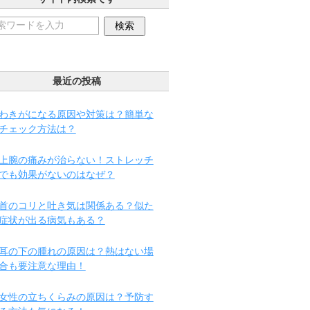
最近の投稿
わきがになる原因や対策は？簡単な
チェック方法は？
上腕の痛みが治らない！ストレッチ
でも効果がないのはなぜ？
首のコリと吐き気は関係ある？似た
症状が出る病気もある？
耳の下の腫れの原因は？熱はない場
合も要注意な理由！
女性の立ちくらみの原因は？予防す