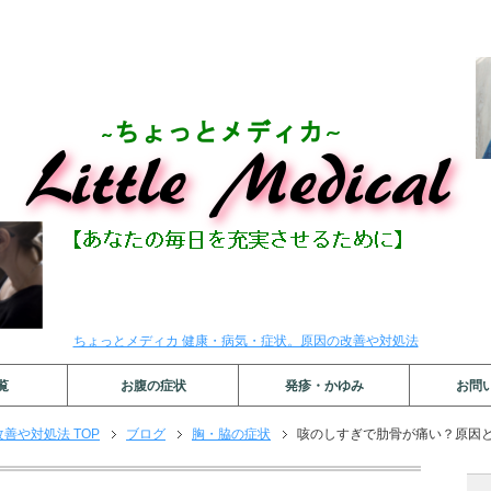
ちょっとメディカ 健康・病気・症状。原因の改善や対処法
覧
お腹の症状
発疹・かゆみ
お問
善や対処法 TOP
ブログ
胸・脇の症状
咳のしすぎで肋骨が痛い？原因