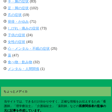
手・腕の症状
(83)
足・脚の症状
(102)
爪の症状
(19)
発疹・かゆみ
(71)
しびれ・痛みの症状
(73)
子供の症状
(24)
女性の症状
(45)
心・メンタル・不眠の症状
(25)
薬
(47)
食べ物・飲み物
(32)
メンタル・人間関係
(1)
ちょっとメディカ
当サイトでは、できるだけ分かりやすく、正確な情報をお伝えするため「看
護師」「理学療法士」「介護福祉士」「薬剤師」などの
医療関係者の監修の
元に記事を作成しています。