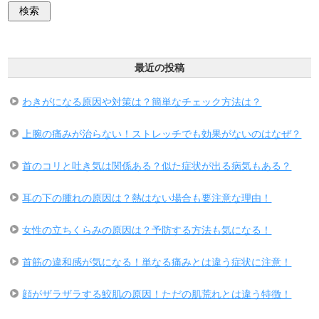
最近の投稿
わきがになる原因や対策は？簡単なチェック方法は？
上腕の痛みが治らない！ストレッチでも効果がないのはなぜ？
首のコリと吐き気は関係ある？似た症状が出る病気もある？
耳の下の腫れの原因は？熱はない場合も要注意な理由！
女性の立ちくらみの原因は？予防する方法も気になる！
首筋の違和感が気になる！単なる痛みとは違う症状に注意！
顔がザラザラする鮫肌の原因！ただの肌荒れとは違う特徴！