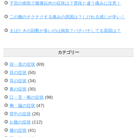
子宮の病気で腹痛以外の症状は？普段と違う痛みに注意！
二の腕のチクチクする痛みの原因は？しびれる感じが辛い！
まばたきの回数が多いのは病気？パチパチしてる原因は？
カテゴリー
頭・首の症状
(69)
目の症状
(50)
耳の症状
(34)
鼻の症状
(30)
口・舌・喉の症状
(98)
胸・脇の症状
(47)
背中の症状
(26)
お腹の症状
(112)
腰の症状
(41)