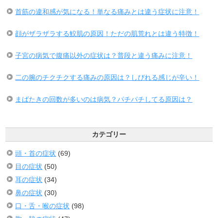
首筋の違和感が気になる！単なる痛みとは違う症状に注意！
顔がザラザラする鮫肌の原因！ただの肌荒れとは違う特徴！
子宮の病気で腹痛以外の症状は？普段と違う痛みに注意！
二の腕のチクチクする痛みの原因は？しびれる感じが辛い！
まばたきの回数が多いのは病気？パチパチしてる原因は？
カテゴリー
頭・首の症状
(69)
目の症状
(50)
耳の症状
(34)
鼻の症状
(30)
口・舌・喉の症状
(98)