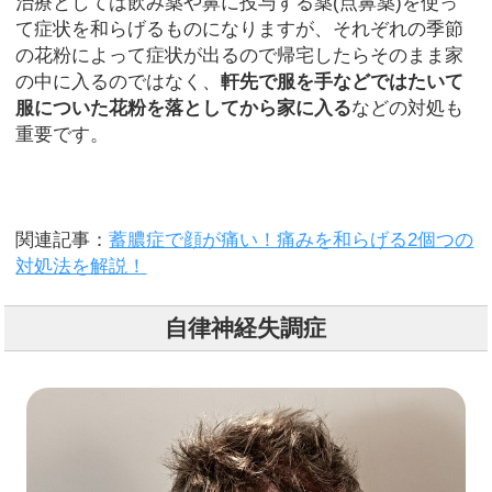
治療としては飲み薬や鼻に投与する薬(点鼻薬)を使っ
て症状を和らげるものになりますが、それぞれの季節
の花粉によって症状が出るので帰宅したらそのまま家
の中に入るのではなく、
軒先で服を手などではたいて
服についた花粉を落としてから家に入る
などの対処も
重要です。
関連記事：
蓄膿症で顔が痛い！痛みを和らげる2個つの
対処法を解説！
自律神経失調症