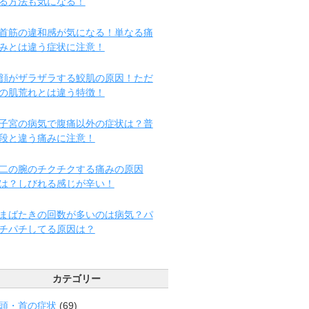
る方法も気になる！
首筋の違和感が気になる！単なる痛
みとは違う症状に注意！
顔がザラザラする鮫肌の原因！ただ
の肌荒れとは違う特徴！
子宮の病気で腹痛以外の症状は？普
段と違う痛みに注意！
二の腕のチクチクする痛みの原因
は？しびれる感じが辛い！
まばたきの回数が多いのは病気？パ
チパチしてる原因は？
カテゴリー
頭・首の症状
(69)