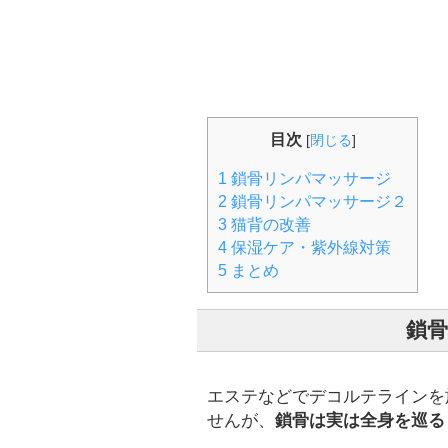
目次
[
閉じる
]
1
鎖骨リンパマッサージ
2
鎖骨リンパマッサージ２
3
猫背の改善
4
保湿ケア・紫外線対策
5
まとめ
鎖
エステなどでデコルテラインを
せんが、
鎖骨は実は全身を巡る