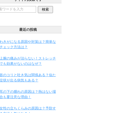
最近の投稿
わきがになる原因や対策は？簡単な
チェック方法は？
上腕の痛みが治らない！ストレッチ
でも効果がないのはなぜ？
首のコリと吐き気は関係ある？似た
症状が出る病気もある？
耳の下の腫れの原因は？熱はない場
合も要注意な理由！
女性の立ちくらみの原因は？予防す