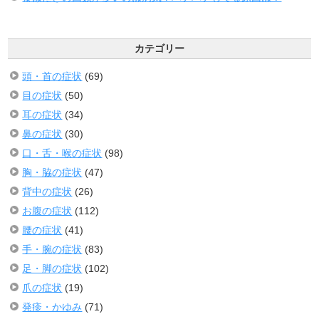
カテゴリー
頭・首の症状
(69)
目の症状
(50)
耳の症状
(34)
鼻の症状
(30)
口・舌・喉の症状
(98)
胸・脇の症状
(47)
背中の症状
(26)
お腹の症状
(112)
腰の症状
(41)
手・腕の症状
(83)
足・脚の症状
(102)
爪の症状
(19)
発疹・かゆみ
(71)