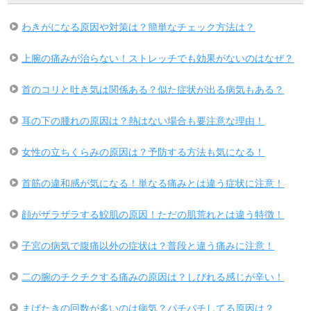
わきがになる原因や対策は？簡単なチェック方法は？
上腕の痛みが治らない！ストレッチでも効果がないのはなぜ？
首のコリと吐き気は関係ある？似た症状が出る病気もある？
耳の下の腫れの原因は？熱はない場合も要注意な理由！
女性の立ちくらみの原因は？予防する方法も気になる！
首筋の違和感が気になる！単なる痛みとは違う症状に注意！
顔がザラザラする鮫肌の原因！ただの肌荒れとは違う特徴！
子宮の病気で腹痛以外の症状は？普段と違う痛みに注意！
二の腕のチクチクする痛みの原因は？しびれる感じが辛い！
まばたきの回数が多いのは病気？パチパチしてる原因は？