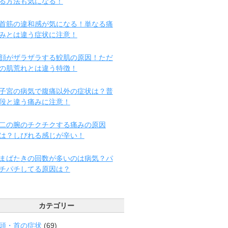
る方法も気になる！
首筋の違和感が気になる！単なる痛
みとは違う症状に注意！
顔がザラザラする鮫肌の原因！ただ
の肌荒れとは違う特徴！
子宮の病気で腹痛以外の症状は？普
段と違う痛みに注意！
二の腕のチクチクする痛みの原因
は？しびれる感じが辛い！
まばたきの回数が多いのは病気？パ
チパチしてる原因は？
カテゴリー
頭・首の症状
(69)