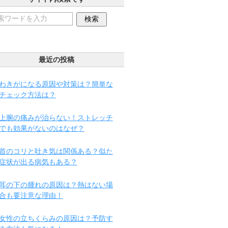
最近の投稿
わきがになる原因や対策は？簡単な
チェック方法は？
上腕の痛みが治らない！ストレッチ
でも効果がないのはなぜ？
首のコリと吐き気は関係ある？似た
症状が出る病気もある？
耳の下の腫れの原因は？熱はない場
合も要注意な理由！
女性の立ちくらみの原因は？予防す