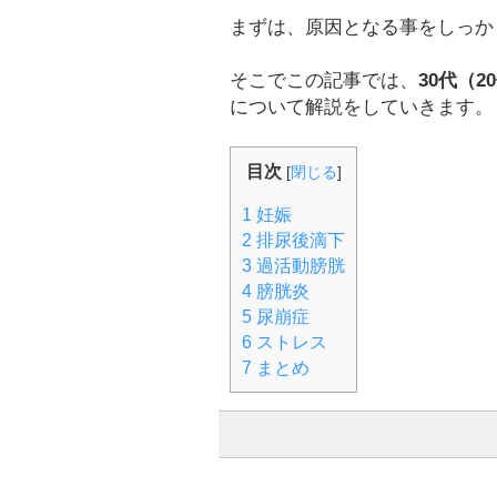
まずは、原因となる事をしっか
そこでこの記事では、
30代（
について解説をしていきます。
目次
[
閉じる
]
1
妊娠
2
排尿後滴下
3
過活動膀胱
4
膀胱炎
5
尿崩症
6
ストレス
7
まとめ