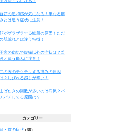
る方法も気になる！
首筋の違和感が気になる！単なる痛
みとは違う症状に注意！
顔がザラザラする鮫肌の原因！ただ
の肌荒れとは違う特徴！
子宮の病気で腹痛以外の症状は？普
段と違う痛みに注意！
二の腕のチクチクする痛みの原因
は？しびれる感じが辛い！
まばたきの回数が多いのは病気？パ
チパチしてる原因は？
カテゴリー
頭・首の症状
(69)