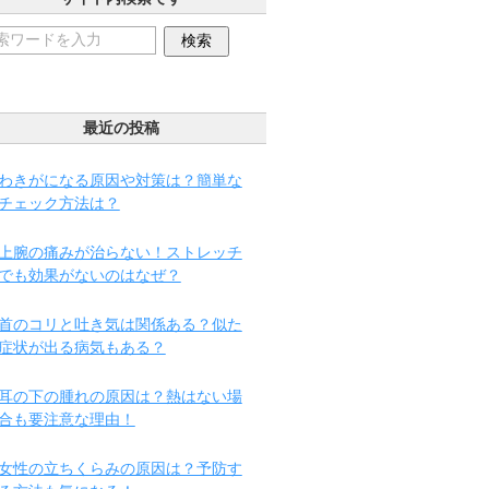
最近の投稿
わきがになる原因や対策は？簡単な
チェック方法は？
上腕の痛みが治らない！ストレッチ
でも効果がないのはなぜ？
首のコリと吐き気は関係ある？似た
症状が出る病気もある？
耳の下の腫れの原因は？熱はない場
合も要注意な理由！
女性の立ちくらみの原因は？予防す