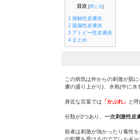
目次
[
閉じる
]
1
接触性皮膚炎
2
脂漏性皮膚炎
3
アトピー性皮膚炎
4
まとめ
この病気は外からの刺激が肌に
膚の盛り上がり)、水疱(中に水
身近な言葉では
「かぶれ」
と呼
分類が2つあり、
一次刺激性皮
前者は刺激が強かったり毒性を
の影響を受けるのでアレルギー