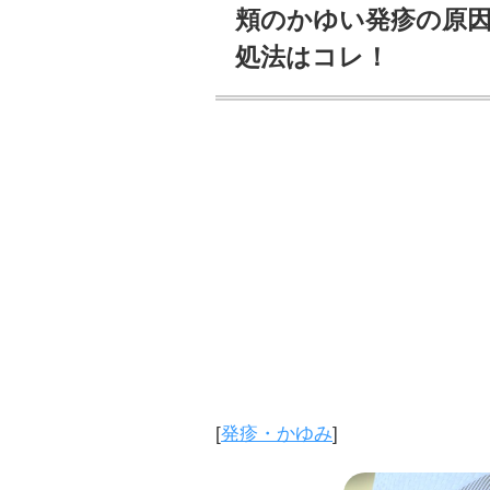
頬のかゆい発疹の原因
処法はコレ！
[
発疹・かゆみ
]