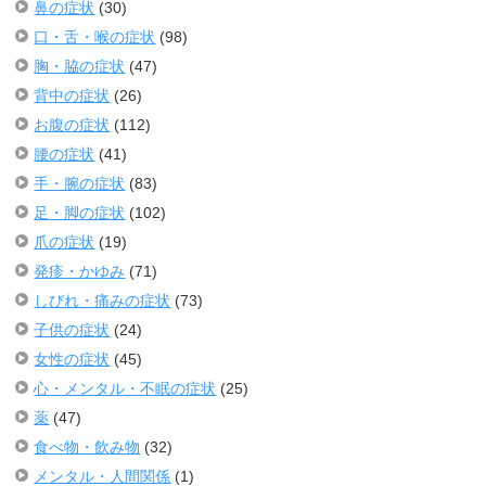
鼻の症状
(30)
口・舌・喉の症状
(98)
胸・脇の症状
(47)
背中の症状
(26)
お腹の症状
(112)
腰の症状
(41)
手・腕の症状
(83)
足・脚の症状
(102)
爪の症状
(19)
発疹・かゆみ
(71)
しびれ・痛みの症状
(73)
子供の症状
(24)
女性の症状
(45)
心・メンタル・不眠の症状
(25)
薬
(47)
食べ物・飲み物
(32)
メンタル・人間関係
(1)