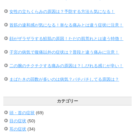
女性の立ちくらみの原因は？予防する方法も気になる！
首筋の違和感が気になる！単なる痛みとは違う症状に注意！
顔がザラザラする鮫肌の原因！ただの肌荒れとは違う特徴！
子宮の病気で腹痛以外の症状は？普段と違う痛みに注意！
二の腕のチクチクする痛みの原因は？しびれる感じが辛い！
まばたきの回数が多いのは病気？パチパチしてる原因は？
カテゴリー
頭・首の症状
(69)
目の症状
(50)
耳の症状
(34)