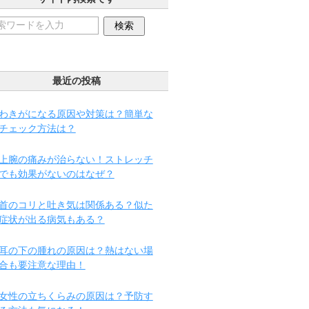
最近の投稿
わきがになる原因や対策は？簡単な
チェック方法は？
上腕の痛みが治らない！ストレッチ
でも効果がないのはなぜ？
首のコリと吐き気は関係ある？似た
症状が出る病気もある？
耳の下の腫れの原因は？熱はない場
合も要注意な理由！
女性の立ちくらみの原因は？予防す