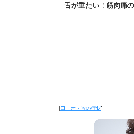
舌が重たい！筋肉痛の
[
口・舌・喉の症状
]