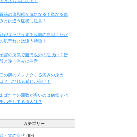
る方法も気になる！
首筋の違和感が気になる！単なる痛
みとは違う症状に注意！
顔がザラザラする鮫肌の原因！ただ
の肌荒れとは違う特徴！
子宮の病気で腹痛以外の症状は？普
段と違う痛みに注意！
二の腕のチクチクする痛みの原因
は？しびれる感じが辛い！
まばたきの回数が多いのは病気？パ
チパチしてる原因は？
カテゴリー
頭・首の症状
(69)