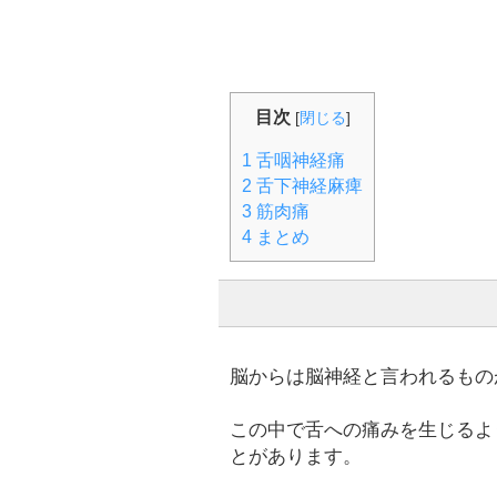
目次
[
閉じる
]
1
舌咽神経痛
2
舌下神経麻痺
3
筋肉痛
4
まとめ
脳からは脳神経と言われるもの
この中で舌への痛みを生じるよ
とがあります。