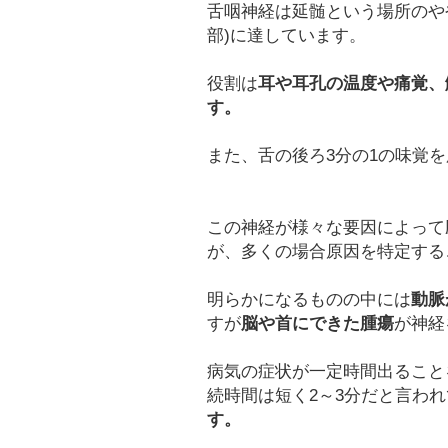
舌咽神経は延髄という場所のや
部)に達しています。
役割は
耳や耳孔の温度や痛覚、
す。
また、舌の後ろ3分の1の味覚
この神経が様々な要因によって
が、多くの場合原因を特定する
明らかになるものの中には
動脈
すが
脳や首にできた腫瘍
が神経
病気の症状が一定時間出ること
続時間は短く2～3分だと言わ
す。