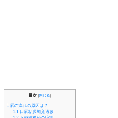
目次
[
閉じる
]
1
唇の痺れの原因は？
1.1
口唇粘膜知覚過敏
1.2
下歯槽神経の障害