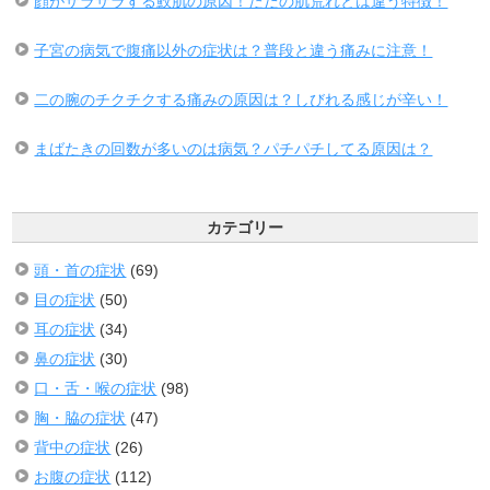
顔がザラザラする鮫肌の原因！ただの肌荒れとは違う特徴！
子宮の病気で腹痛以外の症状は？普段と違う痛みに注意！
二の腕のチクチクする痛みの原因は？しびれる感じが辛い！
まばたきの回数が多いのは病気？パチパチしてる原因は？
カテゴリー
頭・首の症状
(69)
目の症状
(50)
耳の症状
(34)
鼻の症状
(30)
口・舌・喉の症状
(98)
胸・脇の症状
(47)
背中の症状
(26)
お腹の症状
(112)