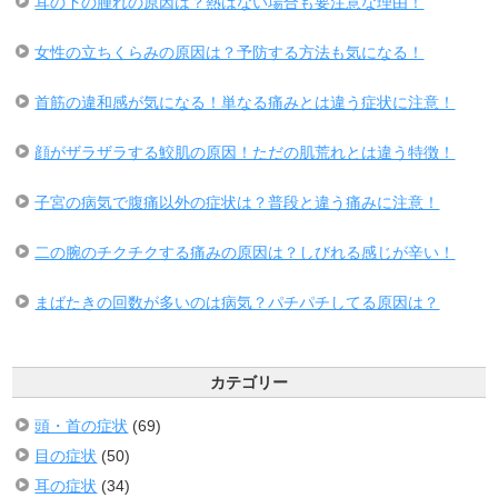
耳の下の腫れの原因は？熱はない場合も要注意な理由！
女性の立ちくらみの原因は？予防する方法も気になる！
首筋の違和感が気になる！単なる痛みとは違う症状に注意！
顔がザラザラする鮫肌の原因！ただの肌荒れとは違う特徴！
子宮の病気で腹痛以外の症状は？普段と違う痛みに注意！
二の腕のチクチクする痛みの原因は？しびれる感じが辛い！
まばたきの回数が多いのは病気？パチパチしてる原因は？
カテゴリー
頭・首の症状
(69)
目の症状
(50)
耳の症状
(34)