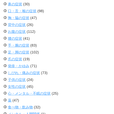
鼻の症状
(30)
口・舌・喉の症状
(98)
胸・脇の症状
(47)
背中の症状
(26)
お腹の症状
(112)
腰の症状
(41)
手・腕の症状
(83)
足・脚の症状
(102)
爪の症状
(19)
発疹・かゆみ
(71)
しびれ・痛みの症状
(73)
子供の症状
(24)
女性の症状
(45)
心・メンタル・不眠の症状
(25)
薬
(47)
食べ物・飲み物
(32)
メンタル・人間関係
(1)