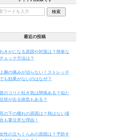
最近の投稿
わきがになる原因や対策は？簡単な
チェック方法は？
上腕の痛みが治らない！ストレッチ
でも効果がないのはなぜ？
首のコリと吐き気は関係ある？似た
症状が出る病気もある？
耳の下の腫れの原因は？熱はない場
合も要注意な理由！
女性の立ちくらみの原因は？予防す