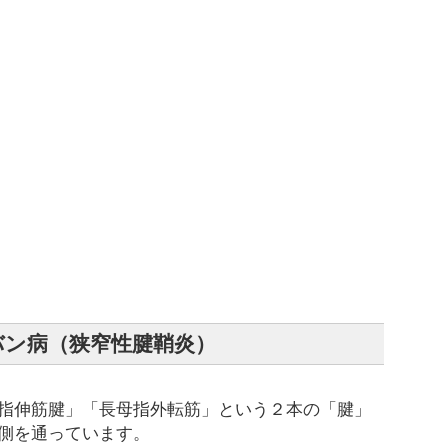
バン病（狭窄性腱鞘炎）
指伸筋腱」「長母指外転筋」という２本の「腱」
側を通っています。