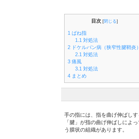
目次
[
閉じる
]
1
ばね指
1.1
対処法
2
ドケルバン病（狭窄性腱鞘炎
2.1
対処法
3
痛風
3.1
対処法
4
まとめ
手の指には、指を曲げ伸ばしす
「腱」が指の曲げ伸ばしによっ
う膜状の組織があります。