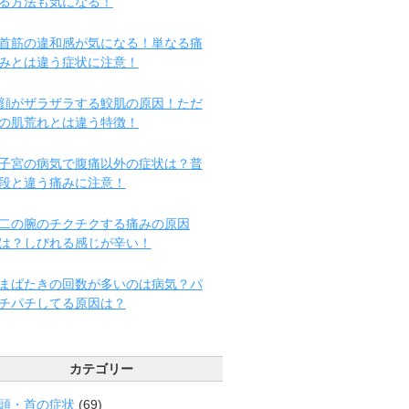
る方法も気になる！
首筋の違和感が気になる！単なる痛
みとは違う症状に注意！
顔がザラザラする鮫肌の原因！ただ
の肌荒れとは違う特徴！
子宮の病気で腹痛以外の症状は？普
段と違う痛みに注意！
二の腕のチクチクする痛みの原因
は？しびれる感じが辛い！
まばたきの回数が多いのは病気？パ
チパチしてる原因は？
カテゴリー
頭・首の症状
(69)