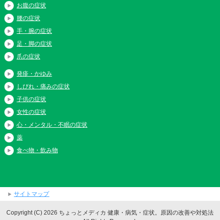
お腹の症状
腰の症状
手・腕の症状
足・脚の症状
爪の症状
発疹・かゆみ
しびれ・痛みの症状
子供の症状
女性の症状
心・メンタル・不眠の症状
薬
食べ物・飲み物
サイトマップ
Copyright (C) 2026 ちょっとメディカ 健康・病気・症状。原因の改善や対処法