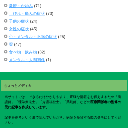
発疹・かゆみ
(71)
しびれ・痛みの症状
(73)
子供の症状
(24)
女性の症状
(45)
心・メンタル・不眠の症状
(25)
薬
(47)
食べ物・飲み物
(32)
メンタル・人間関係
(1)
ちょっとメディカ
当サイトでは、できるだけ分かりやすく、正確な情報をお伝えするため「看
護師」「理学療法士」「介護福祉士」「薬剤師」などの
医療関係者の監修の
元に記事を作成しています。
記事を参考という形で読んでいただき、病院を受診する際の参考にしてくだ
さい。