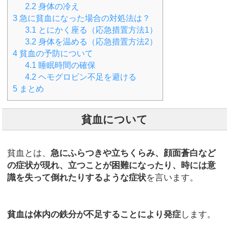
2.2
身体の冷え
3
急に貧血になった場合の対処法は？
3.1
とにかく座る（応急措置方法1）
3.2
身体を温める（応急措置方法2）
4
貧血の予防について
4.1
睡眠時間の確保
4.2
ヘモグロビン不足を避ける
5
まとめ
貧血について
貧血とは、
急にふらつきや立ちくらみ、顔面蒼白など
の症状が現れ、立つことが困難になったり、時には意
識を失って倒れたりするような症状
を言います。
貧血は体内の鉄分が不足することにより発症
します。