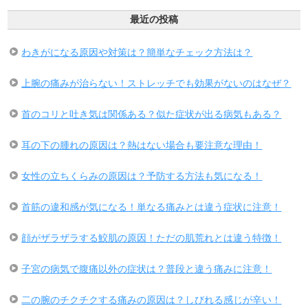
最近の投稿
わきがになる原因や対策は？簡単なチェック方法は？
上腕の痛みが治らない！ストレッチでも効果がないのはなぜ？
首のコリと吐き気は関係ある？似た症状が出る病気もある？
耳の下の腫れの原因は？熱はない場合も要注意な理由！
女性の立ちくらみの原因は？予防する方法も気になる！
首筋の違和感が気になる！単なる痛みとは違う症状に注意！
顔がザラザラする鮫肌の原因！ただの肌荒れとは違う特徴！
子宮の病気で腹痛以外の症状は？普段と違う痛みに注意！
二の腕のチクチクする痛みの原因は？しびれる感じが辛い！