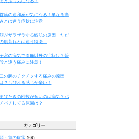
る方法も気になる！
首筋の違和感が気になる！単なる痛
みとは違う症状に注意！
顔がザラザラする鮫肌の原因！ただ
の肌荒れとは違う特徴！
子宮の病気で腹痛以外の症状は？普
段と違う痛みに注意！
二の腕のチクチクする痛みの原因
は？しびれる感じが辛い！
まばたきの回数が多いのは病気？パ
チパチしてる原因は？
カテゴリー
頭・首の症状
(69)