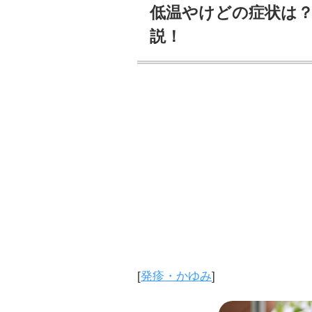
低温やけどの症状は
説！
[
発疹・かゆみ
]