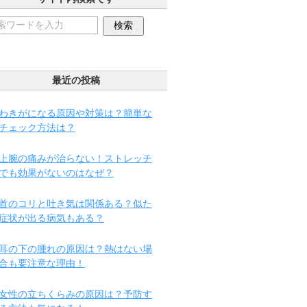
最近の投稿
わきがになる原因や対策は？簡単な
チェック方法は？
上腕の痛みが治らない！ストレッチ
でも効果がないのはなぜ？
首のコリと吐き気は関係ある？似た
症状が出る病気もある？
耳の下の腫れの原因は？熱はない場
合も要注意な理由！
女性の立ちくらみの原因は？予防す