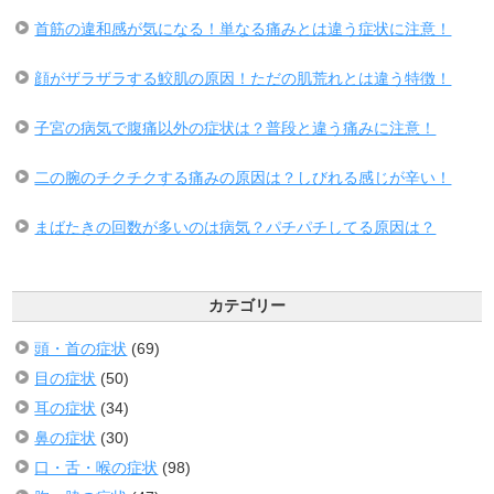
首筋の違和感が気になる！単なる痛みとは違う症状に注意！
顔がザラザラする鮫肌の原因！ただの肌荒れとは違う特徴！
子宮の病気で腹痛以外の症状は？普段と違う痛みに注意！
二の腕のチクチクする痛みの原因は？しびれる感じが辛い！
まばたきの回数が多いのは病気？パチパチしてる原因は？
カテゴリー
頭・首の症状
(69)
目の症状
(50)
耳の症状
(34)
鼻の症状
(30)
口・舌・喉の症状
(98)