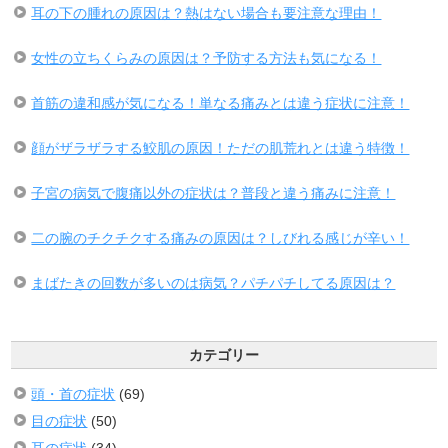
耳の下の腫れの原因は？熱はない場合も要注意な理由！
女性の立ちくらみの原因は？予防する方法も気になる！
首筋の違和感が気になる！単なる痛みとは違う症状に注意！
顔がザラザラする鮫肌の原因！ただの肌荒れとは違う特徴！
子宮の病気で腹痛以外の症状は？普段と違う痛みに注意！
二の腕のチクチクする痛みの原因は？しびれる感じが辛い！
まばたきの回数が多いのは病気？パチパチしてる原因は？
カテゴリー
頭・首の症状
(69)
目の症状
(50)
耳の症状
(34)