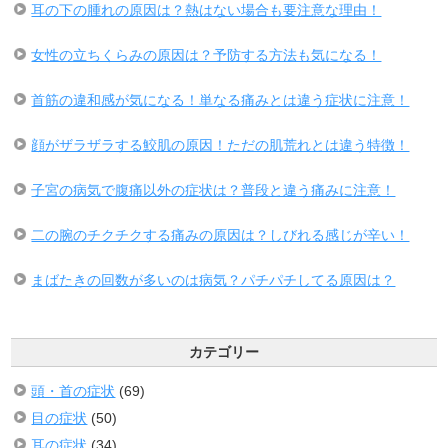
耳の下の腫れの原因は？熱はない場合も要注意な理由！
女性の立ちくらみの原因は？予防する方法も気になる！
首筋の違和感が気になる！単なる痛みとは違う症状に注意！
顔がザラザラする鮫肌の原因！ただの肌荒れとは違う特徴！
子宮の病気で腹痛以外の症状は？普段と違う痛みに注意！
二の腕のチクチクする痛みの原因は？しびれる感じが辛い！
まばたきの回数が多いのは病気？パチパチしてる原因は？
カテゴリー
頭・首の症状
(69)
目の症状
(50)
耳の症状
(34)