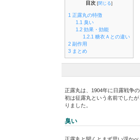
目次
[
閉じる
]
1
正露丸の特徴
1.1
臭い
1.2
効果・効能
1.2.1
糖衣Ａとの違い
2
副作用
3
まとめ
正露丸は、1904年に日露戦
初は征露丸という名前でしたが
りました。
臭い
正露丸と聞くとまず思い浮かべ