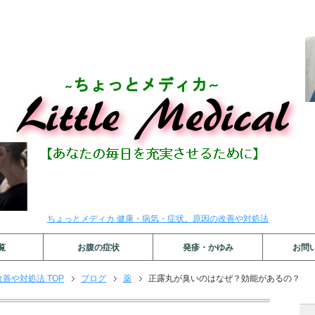
ちょっとメディカ 健康・病気・症状。原因の改善や対処法
覧
お腹の症状
発疹・かゆみ
お問
善や対処法 TOP
ブログ
薬
正露丸が臭いのはなぜ？効能があるの？