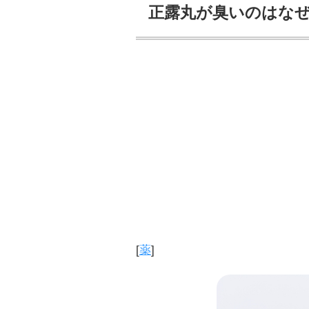
正露丸が臭いのはな
[
薬
]