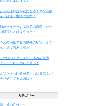
る方法も気になる！
首筋の違和感が気になる！単なる痛
みとは違う症状に注意！
顔がザラザラする鮫肌の原因！ただ
の肌荒れとは違う特徴！
子宮の病気で腹痛以外の症状は？普
段と違う痛みに注意！
二の腕のチクチクする痛みの原因
は？しびれる感じが辛い！
まばたきの回数が多いのは病気？パ
チパチしてる原因は？
カテゴリー
頭・首の症状
(69)