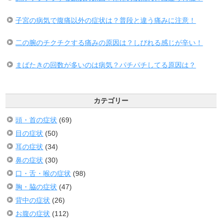
子宮の病気で腹痛以外の症状は？普段と違う痛みに注意！
二の腕のチクチクする痛みの原因は？しびれる感じが辛い！
まばたきの回数が多いのは病気？パチパチしてる原因は？
カテゴリー
頭・首の症状
(69)
目の症状
(50)
耳の症状
(34)
鼻の症状
(30)
口・舌・喉の症状
(98)
胸・脇の症状
(47)
背中の症状
(26)
お腹の症状
(112)