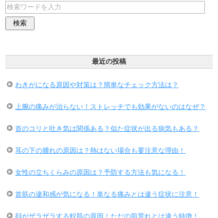
最近の投稿
わきがになる原因や対策は？簡単なチェック方法は？
上腕の痛みが治らない！ストレッチでも効果がないのはなぜ？
首のコリと吐き気は関係ある？似た症状が出る病気もある？
耳の下の腫れの原因は？熱はない場合も要注意な理由！
女性の立ちくらみの原因は？予防する方法も気になる！
首筋の違和感が気になる！単なる痛みとは違う症状に注意！
顔がザラザラする鮫肌の原因！ただの肌荒れとは違う特徴！