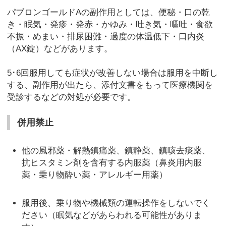
パブロンゴールドAの副作用としては、便秘・口の乾
き・眠気・発疹・発赤・かゆみ・吐き気・嘔吐・食欲
不振・めまい・排尿困難・過度の体温低下・口内炎
（AX錠）などがあります。
5･6回服用しても症状が改善しない場合は服用を中断し
する、副作用が出たら、添付文書をもって医療機関を
受診するなどの対処が必要です。
併用禁止
他の風邪薬・解熱鎮痛薬、鎮静薬、鎮咳去痰薬、
抗ヒスタミン剤を含有する内服薬（鼻炎用内服
薬・乗り物酔い薬・アレルギー用薬）
服用後、乗り物や機械類の運転操作をしないでく
ださい（眠気などがあらわれる可能性がありま