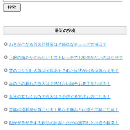
最近の投稿
わきがになる原因や対策は？簡単なチェック方法は？
上腕の痛みが治らない！ストレッチでも効果がないのはなぜ？
首のコリと吐き気は関係ある？似た症状が出る病気もある？
耳の下の腫れの原因は？熱はない場合も要注意な理由！
女性の立ちくらみの原因は？予防する方法も気になる！
首筋の違和感が気になる！単なる痛みとは違う症状に注意！
顔がザラザラする鮫肌の原因！ただの肌荒れとは違う特徴！