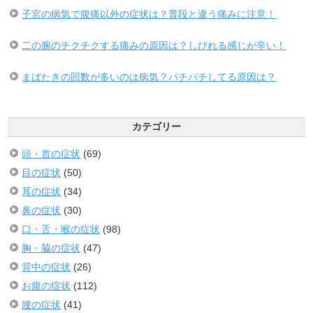
子宮の病気で腹痛以外の症状は？普段と違う痛みに注意！
二の腕のチクチクする痛みの原因は？しびれる感じが辛い！
まばたきの回数が多いのは病気？パチパチしてる原因は？
カテゴリー
頭・首の症状
(69)
目の症状
(50)
耳の症状
(34)
鼻の症状
(30)
口・舌・喉の症状
(98)
胸・脇の症状
(47)
背中の症状
(26)
お腹の症状
(112)
腰の症状
(41)