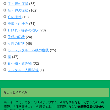
手・腕の症状
(83)
足・脚の症状
(102)
爪の症状
(19)
発疹・かゆみ
(71)
しびれ・痛みの症状
(73)
子供の症状
(24)
女性の症状
(45)
心・メンタル・不眠の症状
(25)
薬
(47)
食べ物・飲み物
(32)
メンタル・人間関係
(1)
ちょっとメディカ
当サイトでは、できるだけ分かりやすく、正確な情報をお伝えするため「看
護師」「理学療法士」「介護福祉士」「薬剤師」などの
医療関係者の監修の