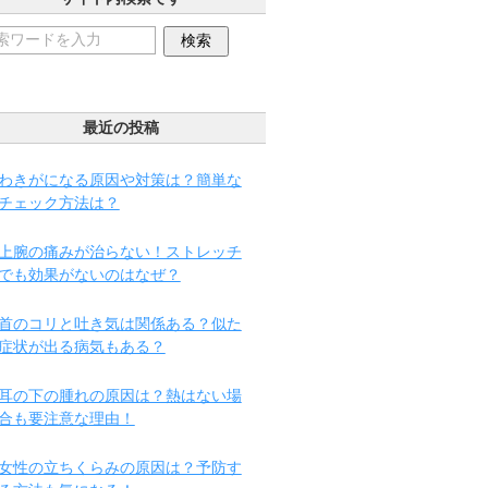
最近の投稿
わきがになる原因や対策は？簡単な
チェック方法は？
上腕の痛みが治らない！ストレッチ
でも効果がないのはなぜ？
首のコリと吐き気は関係ある？似た
症状が出る病気もある？
耳の下の腫れの原因は？熱はない場
合も要注意な理由！
女性の立ちくらみの原因は？予防す