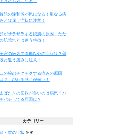
る方法も気になる！
首筋の違和感が気になる！単なる痛
みとは違う症状に注意！
顔がザラザラする鮫肌の原因！ただ
の肌荒れとは違う特徴！
子宮の病気で腹痛以外の症状は？普
段と違う痛みに注意！
二の腕のチクチクする痛みの原因
は？しびれる感じが辛い！
まばたきの回数が多いのは病気？パ
チパチしてる原因は？
カテゴリー
頭・首の症状
(69)