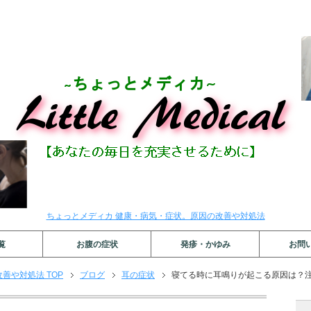
ちょっとメディカ 健康・病気・症状。原因の改善や対処法
覧
お腹の症状
発疹・かゆみ
お問
善や対処法 TOP
ブログ
耳の症状
寝てる時に耳鳴りが起こる原因は？