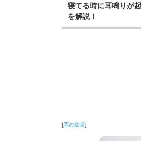
寝てる時に耳鳴りが起
を解説！
[
耳の症状
]