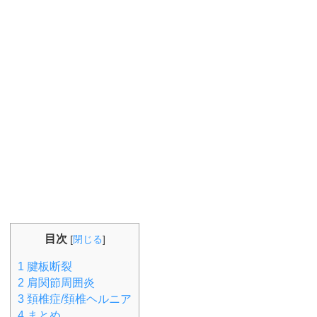
目次
[
閉じる
]
1
腱板断裂
2
肩関節周囲炎
3
頚椎症/頚椎ヘルニア
4
まとめ