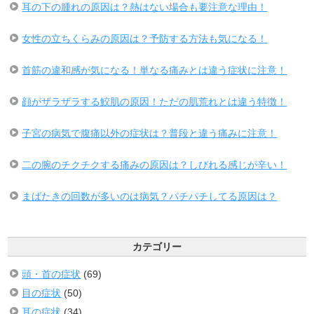
耳の下の腫れの原因は？熱はない場合も要注意な理由！
女性の立ちくらみの原因は？予防する方法も気になる！
首筋の違和感が気になる！単なる痛みとは違う症状に注意！
顔がザラザラする鮫肌の原因！ただの肌荒れとは違う特徴！
子宮の病気で腹痛以外の症状は？普段と違う痛みに注意！
二の腕のチクチクする痛みの原因は？しびれる感じが辛い！
まばたきの回数が多いのは病気？パチパチしてる原因は？
カテゴリー
頭・首の症状
(69)
目の症状
(50)
耳の症状
(34)