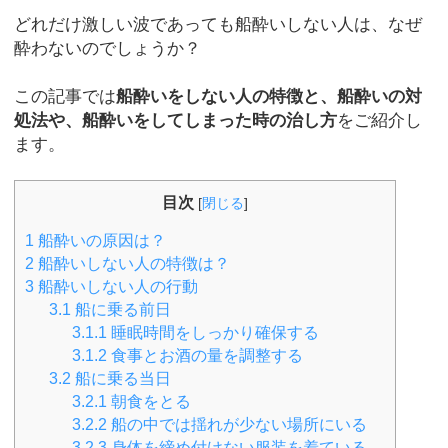
どれだけ激しい波であっても船酔いしない人は、なぜ
酔わないのでしょうか？
この記事では
船酔いをしない人の特徴と、船酔いの対
処法や、船酔いをしてしまった時の治し方
をご紹介し
ます。
目次
[
閉じる
]
1
船酔いの原因は？
2
船酔いしない人の特徴は？
3
船酔いしない人の行動
3.1
船に乗る前日
3.1.1
睡眠時間をしっかり確保する
3.1.2
食事とお酒の量を調整する
3.2
船に乗る当日
3.2.1
朝食をとる
3.2.2
船の中では揺れが少ない場所にいる
3.2.3
身体を締め付けない服装を着ている