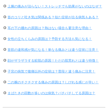
上腕の痛みが治らない！ストレッチでも効果がないのはなぜ？
首のコリと吐き気は関係ある？似た症状が出る病気もある？
耳の下の腫れの原因は？熱はない場合も要注意な理由！
女性の立ちくらみの原因は？予防する方法も気になる！
首筋の違和感が気になる！単なる痛みとは違う症状に注意！
顔がザラザラする鮫肌の原因！ただの肌荒れとは違う特徴！
子宮の病気で腹痛以外の症状は？普段と違う痛みに注意！
二の腕のチクチクする痛みの原因は？しびれる感じが辛い！
まばたきの回数が多いのは病気？パチパチしてる原因は？