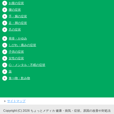
お腹の症状
腰の症状
手・腕の症状
足・脚の症状
爪の症状
発疹・かゆみ
しびれ・痛みの症状
子供の症状
女性の症状
心・メンタル・不眠の症状
薬
食べ物・飲み物
サイトマップ
Copyright (C) 2026 ちょっとメディカ 健康・病気・症状。原因の改善や対処法