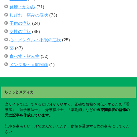
発疹・かゆみ
(71)
しびれ・痛みの症状
(73)
子供の症状
(24)
女性の症状
(45)
心・メンタル・不眠の症状
(25)
薬
(47)
食べ物・飲み物
(32)
メンタル・人間関係
(1)
ちょっとメディカ
当サイトでは、できるだけ分かりやすく、正確な情報をお伝えするため「看
護師」「理学療法士」「介護福祉士」「薬剤師」などの
医療関係者の監修の
元に記事を作成しています。
記事を参考という形で読んでいただき、病院を受診する際の参考にしてくだ
さい。