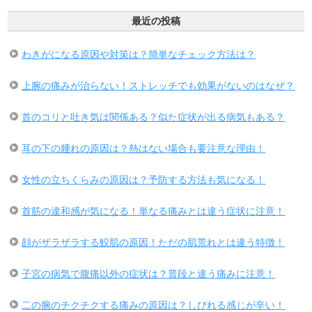
最近の投稿
わきがになる原因や対策は？簡単なチェック方法は？
上腕の痛みが治らない！ストレッチでも効果がないのはなぜ？
首のコリと吐き気は関係ある？似た症状が出る病気もある？
耳の下の腫れの原因は？熱はない場合も要注意な理由！
女性の立ちくらみの原因は？予防する方法も気になる！
首筋の違和感が気になる！単なる痛みとは違う症状に注意！
顔がザラザラする鮫肌の原因！ただの肌荒れとは違う特徴！
子宮の病気で腹痛以外の症状は？普段と違う痛みに注意！
二の腕のチクチクする痛みの原因は？しびれる感じが辛い！