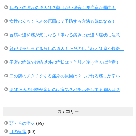
耳の下の腫れの原因は？熱はない場合も要注意な理由！
女性の立ちくらみの原因は？予防する方法も気になる！
首筋の違和感が気になる！単なる痛みとは違う症状に注意！
顔がザラザラする鮫肌の原因！ただの肌荒れとは違う特徴！
子宮の病気で腹痛以外の症状は？普段と違う痛みに注意！
二の腕のチクチクする痛みの原因は？しびれる感じが辛い！
まばたきの回数が多いのは病気？パチパチしてる原因は？
カテゴリー
頭・首の症状
(69)
目の症状
(50)