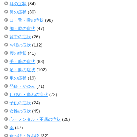
耳の症状
(34)
鼻の症状
(30)
口・舌・喉の症状
(98)
胸・脇の症状
(47)
背中の症状
(26)
お腹の症状
(112)
腰の症状
(41)
手・腕の症状
(83)
足・脚の症状
(102)
爪の症状
(19)
発疹・かゆみ
(71)
しびれ・痛みの症状
(73)
子供の症状
(24)
女性の症状
(45)
心・メンタル・不眠の症状
(25)
薬
(47)
食べ物・飲み物
(32)