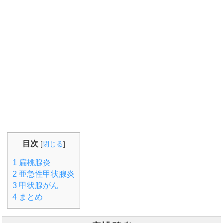
目次
[
閉じる
]
1
扁桃腺炎
2
亜急性甲状腺炎
3
甲状腺がん
4
まとめ